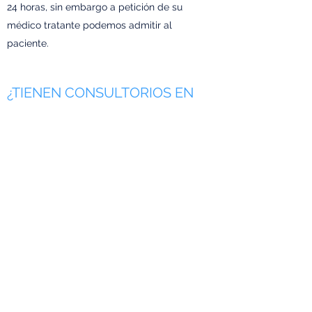
24 horas, sin embargo a petición de su
médico tratante podemos admitir al
paciente.
¿TIENEN CONSULTORIOS EN
RENTA O VENTA?
Tenemos consultorios de tamaños
diferentes disponibles solamente en renta.
Americas Hospital
administracion@americashospital.com
33 3817 3141
Av. de las Américas 932, Ayuntamiento, 44620